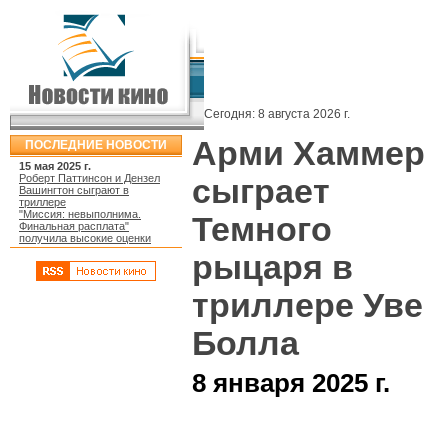
Сегодня:
8 августа 2026 г.
Арми Хаммер
ПОСЛЕДНИЕ НОВОСТИ
15 мая 2025 г.
Роберт Паттинсон и Дензел
сыграет
Вашингтон сыграют в
триллере
"Миссия: невыполнима.
Темного
Финальная расплата"
получила высокие оценки
рыцаря в
триллере Уве
Болла
8 января 2025 г.