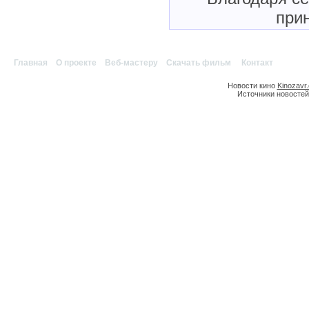
прин
Главная
|
О проекте
|
Веб-мастеру
|
Скачать фильм
|
Контакт
Новости кино
Kinozavr
Источники новостей