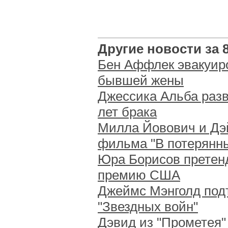
Другие новости за 8
Бен Аффлек эвакуиро
бывшей жены
Джессика Альба разв
лет брака
Милла Йовович и Дэй
фильма "В потерянн
Юра Борисов претенд
премию США
Джеймс Мэнголд под
"Звездных войн"
Дэвид из "Прометея" 