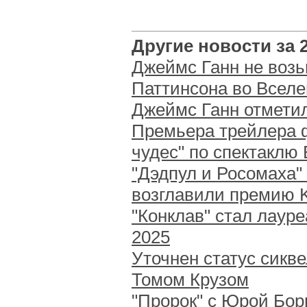
Другие новости за 2
Джеймс Ганн не возь
Паттинсона во Всел
Джеймс Ганн отметил
Премьера трейлера 
чудес" по спектаклю
"Дэдпул и Росомаха"
возглавили премию 
"Конклав" стал лаур
2025
Уточнен статус сикве
Томом Крузом
"Пророк" с Юрой Бор