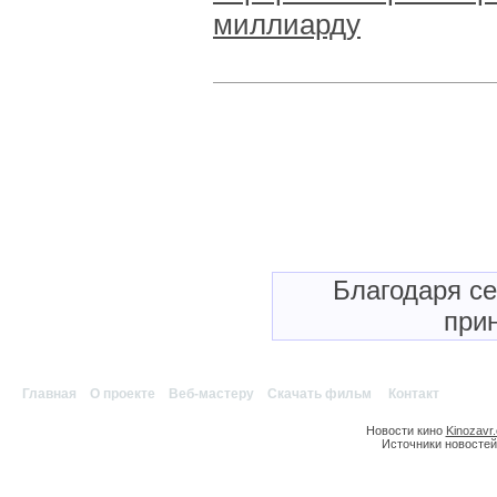
миллиарду
Благодаря с
прин
Главная
|
О проекте
|
Веб-мастеру
|
Скачать фильм
|
Контакт
Новости кино
Kinozavr
Источники новостей