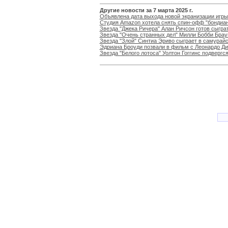
Другие новости за 7 марта 2025 г.
Объявлена дата выхода новой экранизации игры
Студия Amazon хотела снять спин-офф "бондиа
Звезда "Джека Ричера" Алан Ричсон готов сыгра
Звезда "Очень странных дел" Милли Бобби Брау
Звезда "Злой" Синтиа Эриво сыграет в самурай
Эдриана Броуди позвали в фильм с Леонардо Д
Звезда "Белого лотоса" Уолтон Гоггинс подвергс