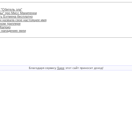
 "Обитель зла"
ны" про Мисс Манипенни
ть Бэтмена бесплатно
н назвала свое настоящее имя
ском триллере
иКаприо
я нападению змеи
Благодаря сервису
Sape
этот сайт приносит доход!