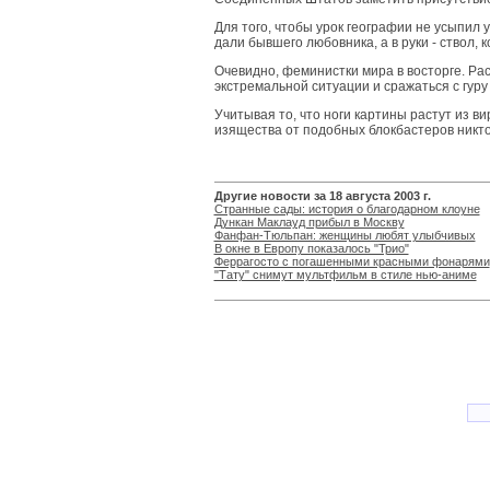
Для того, чтобы урок географии не усыпил
дали бывшего любовника, а в руки - ствол,
Очевидно, феминистки мира в восторге. Ра
экстремальной ситуации и сражаться с гуру
Учитывая то, что ноги картины растут из 
изящества от подобных блокбастеров никто
Другие новости за 18 августа 2003 г.
Странные сады: история о благодарном клоуне
Дункан Маклауд прибыл в Москву
Фанфан-Тюльпан: женщины любят улыбчивых
В окне в Европу показалось "Трио"
Феррагосто с погашенными красными фонарями
"Тату" снимут мультфильм в стиле нью-аниме