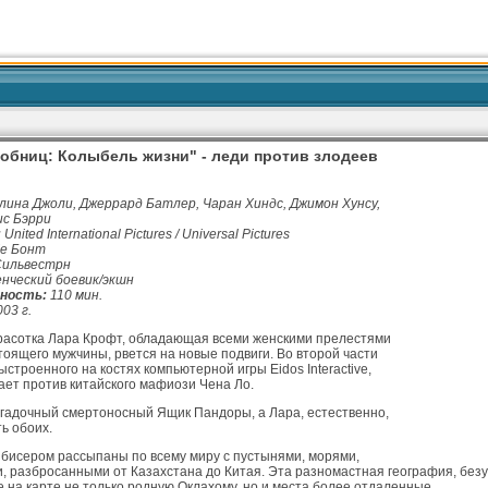
обниц: Колыбель жизни" - леди против злодеев
ина Джоли, Джеррард Батлер, Чаран Хиндс, Джимон Хунсу,
ис Бэрри
:
United International Pictures / Universal Pictures
е Бонт
Сильвестрн
нческий боевик/экшн
ность:
110 мин.
03 г.
асотка Лара Крофт, обладающая всеми женскими прелестями
тоящего мужчины, рвется на новые подвиги. Во второй части
ыстроенного на костях компьютерной игры Eidos Interactive,
ает против китайского мафиози Чена Ло.
гадочный смертоносный Ящик Пандоры, а Лара, естественно,
ь обоих.
исером рассыпаны по всему миру с пустынями, морями,
, разбросанными от Казахстана до Китая. Эта разномастная география, безу
на карте не только родную Оклахому, но и места более отдаленные.