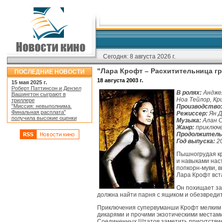
Сегодня:
8 августа 2026 г.
"Лара Крофт – Расхитительница гр
ПОСЛЕДНИЕ НОВОСТИ
18 августа 2003 г.
15 мая 2025 г.
Роберт Паттинсон и Дензел
В ролях:
Анджел
Вашингтон сыграют в
Ноа Тейлор, Кр
триллере
"Миссия: невыполнима.
Производство
Финальная расплата"
Режиссер:
Ян Д
получила высокие оценки
Музыка:
Алан 
Жанр:
приключе
Продолжитель
Год выпуска:
20
Пышногрудая кр
и навыками нас
попкорн-муви, в
Лара Крофт вст
Он похищает за
должна найти парня с ящиком и обезвредит
Приключения супервуманши Крофт мелким б
дикарями и прочими экзотическими местами
Соединенных Штатов заметить присутствие 