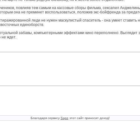
 учеников, повлияв тем самым на кассовые сборы фильма, сексапил Анджелины
 которым она не преминет воспользоваться, положив экс-бойфренда за предат
стиражированной леди не нужен маскулистый спаситель - она умеет ставить н
 восточных единоборств.
виртуальной забавы, компьютерными эффектами кино переполнено. Выглядит эт
 не ждет.
Благодаря сервису
Sape
этот сайт приносит доход!