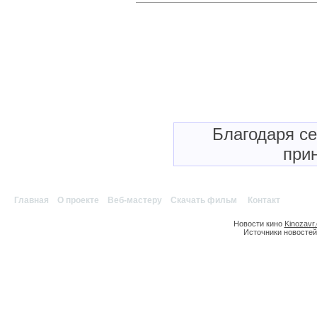
Благодаря с
прин
Главная
|
О проекте
|
Веб-мастеру
|
Скачать фильм
|
Контакт
Новости кино
Kinozavr
Источники новостей