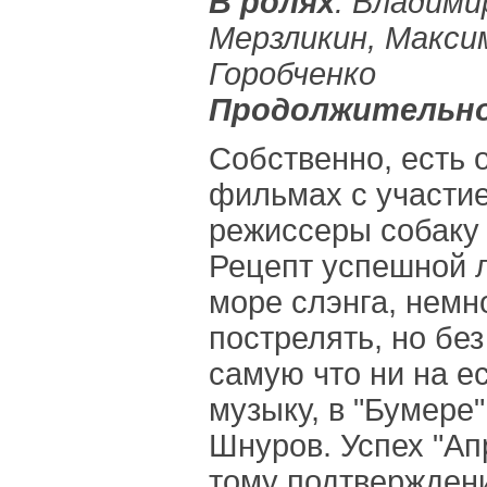
В ролях
: Владими
Мерзликин, Макси
Горобченко
Продолжительно
Собственно, есть 
фильмах с участи
режиссеры собаку 
Рецепт успешной 
море слэнга, немн
пострелять, но без
самую что ни на е
музыку, в "Бумере"
Шнуров. Успех "Апр
тому подтвержден