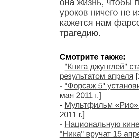
она жизнь, чтобы 
уроков ничего не и
кажется нам фарс
трагедию.
Смотрите также:
-
"Книга джунглей" с
результатом апреля
[
-
"Форсаж 5" установ
мая 2011 г.]
-
Мультфильм «Рио» 
2011 г.]
-
Национальную кин
"Ника" вручат 15 апр