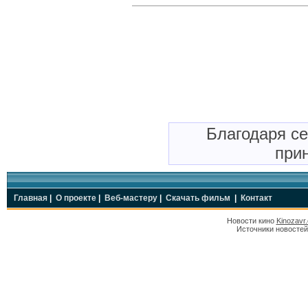
Благодаря с
прин
Главная
|
О проекте
|
Веб-мастеру
|
Скачать фильм
|
Контакт
Новости кино
Kinozavr
Источники новостей