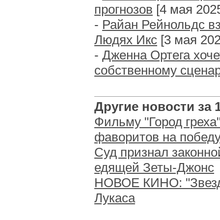
прогнозов
[4 мая 2025 
-
Райан Рейнольдс вз
Людях Икс
[3 мая 2025
-
Дженна Ортега хоче
собственному сцена
Другие новости за 1
Фильму "Город греха"
фаворитов на победу
Суд признал законн
едящей Зеты-Джонс
НОВОЕ КИНО: "Звез
Лукаса