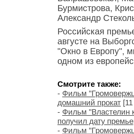
Бурмистрова, Крис
Александр Стекол
Российская премь
августе на Выбор
"Окно в Европу", 
одном из европейс
Смотрите также:
-
Фильм "Громовержц
домашний прокат
[11
-
Фильм "Властелин к
получил дату премь
-
Фильм "Громовержц