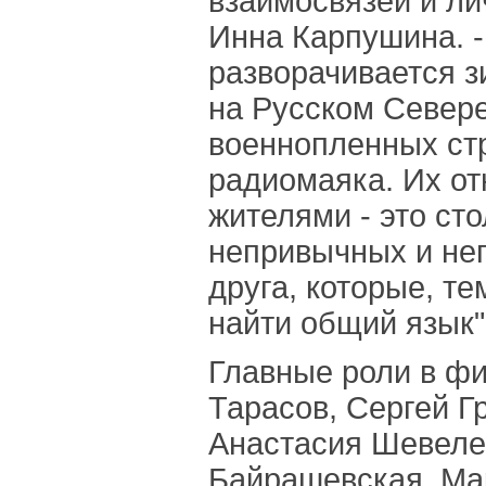
взаимосвязей и ли
Инна Карпушина. -
разворачивается з
на Русском Севере
военнопленных ст
радиомаяка. Их о
жителями - это ст
непривычных и не
друга, которые, т
найти общий язык"
Главные роли в ф
Тарасов, Сергей Г
Анастасия Шевеле
Байрашевская, Ма