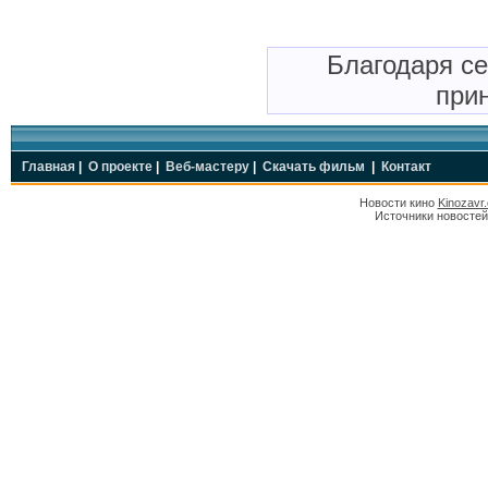
Благодаря с
прин
Главная
|
О проекте
|
Веб-мастеру
|
Скачать фильм
|
Контакт
Новости кино
Kinozavr
Источники новостей