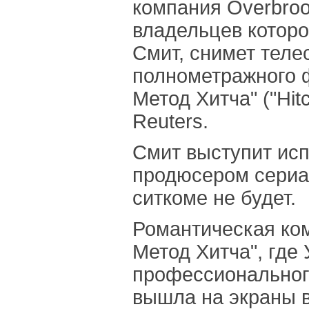
компания Overbrook
владельцев которо
Смит, снимет теле
полнометражного 
Метод Хитча" ("Hit
Reuters.
Смит выступит ис
продюсером сериал
ситкоме не будет.
Романтическая ко
Метод Хитча", где
профессионального
вышла на экраны в