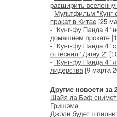
расширить вселенну
-
Мультфильм "Кунг-
прокат в Китае
[25 ма
-
"Кунг-фу Панда 4" 
домашнем прокате
[1
-
"Кунг-фу Панда 4" 
оттеснил "Дюну 2"
[10
-
"Кунг-фу Панда 4" 
лидерства
[9 марта 20
Другие новости за 2
Шайя ла Беф снимет
Гришэма
Джоли будет шпиони