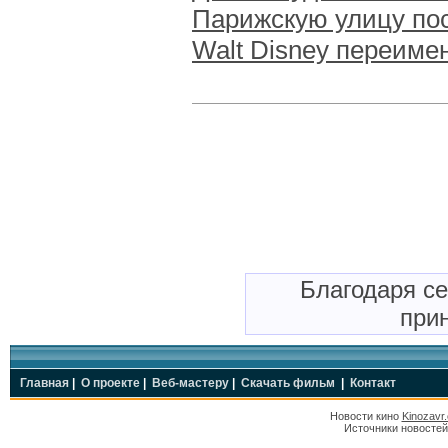
Парижскую улицу по
Walt Disney переиме
Благодаря с
прин
Главная
|
О проекте
|
Веб-мастеру
|
Скачать фильм
|
Контакт
Новости кино
Kinozavr
Источники новостей