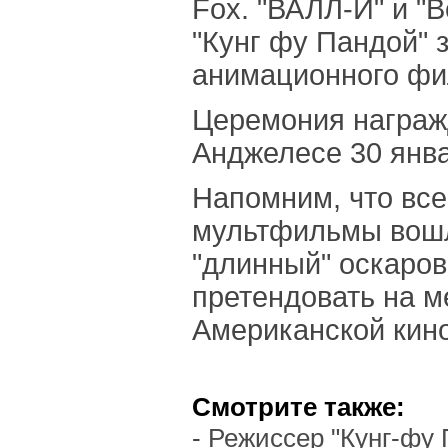
Fox. "ВАЛЛ-И" и "В
"Кунг фу Пандой" 
анимационного фи
Церемония награж
Анджелесе 30 янва
Напомним, что вс
мультфильмы вошл
"длинный" оскаров
претендовать на м
Американской кин
Смотрите также:
-
Режиссер "Кунг-фу 