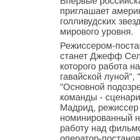
Впервые российск
приглашает амери
голливудских звез
мирового уровня.
Режиссером-пост
станет Джефф Сел
которого работа н
гавайской луной", 
"Основной подозре
команды - сценари
Мадрид, режиссер
номинированный н
работу над фильмо
оператор-постано