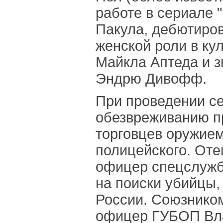
работе в сериале 
Пакула, дебютиро
женской роли в ку
Майкла Аптеда и з
Эндрю Дивофф.
При проведении се
обезвреживанию п
торговцев оружие
полицейского. Оте
офицер спецслужб
на поиски убийцы,
России. Союзнико
офицер ГУБОП Влад