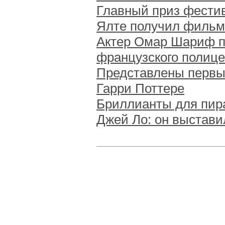
Главный приз фестив
Ялте получил фильм
Актер Омар Шариф п
французского полице
Представлены первы
Гарри Поттере
Бриллианты для пира
Джей Ло: он выстав