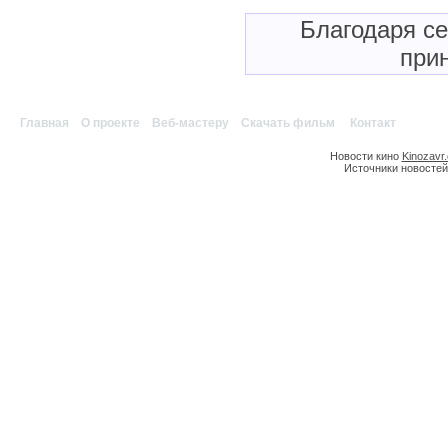
Благодаря с
прин
Главная
|
О проекте
|
Веб-мастеру
|
Скачать фильм
|
Контакт
Новости кино
Kinozavr
Источники новостей