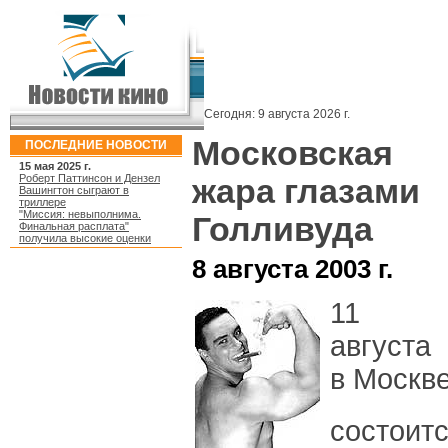
Сегодня:
9 августа 2026 г.
Московская
ПОСЛЕДНИЕ НОВОСТИ
15 мая 2025 г.
Роберт Паттинсон и Дензел
жара глазами
Вашингтон сыграют в
триллере
"Миссия: невыполнима.
Голливуда
Финальная расплата"
получила высокие оценки
8 августа 2003 г.
11
августа
в Москв
состоит