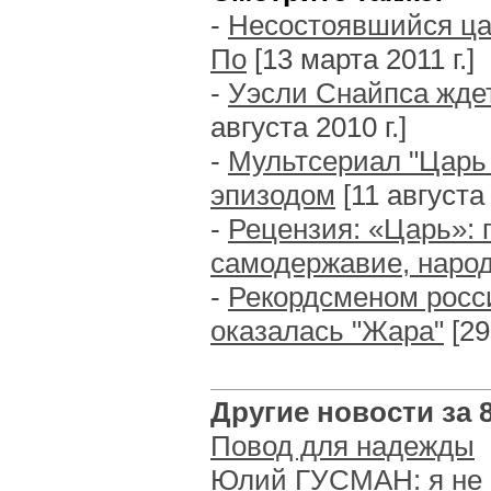
-
Несостоявшийся ца
По
[13 марта 2011 г.]
-
Уэсли Снайпса жде
августа 2010 г.]
-
Мультсериал "Царь
эпизодом
[11 августа 
-
Рецензия: «Царь»: 
самодержавие, народ
-
Рекордсменом росси
оказалась "Жара"
[29
Другие новости за 8 
Повод для надежды
Юлий ГУСМАН: я не 