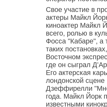
Свое участие в пр
актеры Майкл Йорк
киноактер Майкл Й
всего, ролью в ку
Фосса "Кабаре", а 
таких постановках,
Восточном экспрес
где он сыграл Д'Ар
Его актерская кар
лондонской сцене 
Дзеффирелли "Мно
года. Майкл Йорк 
известными кинокр