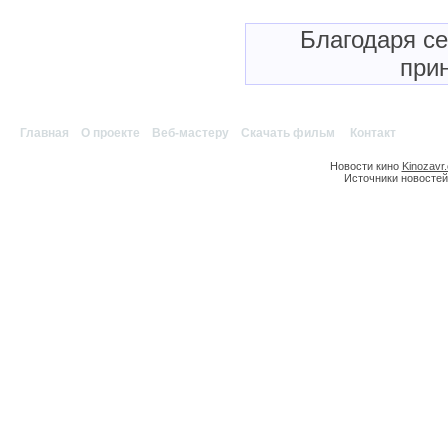
Благодаря с
прин
Главная
|
О проекте
|
Веб-мастеру
|
Скачать фильм
|
Контакт
Новости кино
Kinozavr
Источники новостей