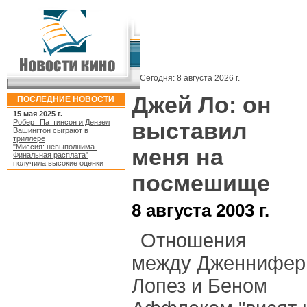
Сегодня:
8 августа 2026 г.
Джей Ло: он
ПОСЛЕДНИЕ НОВОСТИ
15 мая 2025 г.
Роберт Паттинсон и Дензел
выставил
Вашингтон сыграют в
триллере
"Миссия: невыполнима.
меня на
Финальная расплата"
получила высокие оценки
посмешище
8 августа 2003 г.
Отношения
между Дженнифер
Лопез и Беном