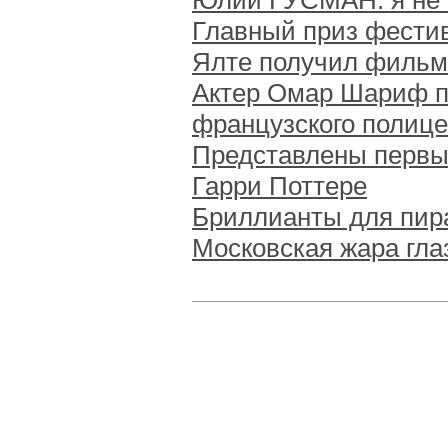
Юлий ГУСМАН: я не 
Главный приз фестив
Ялте получил фильм
Актер Омар Шариф п
французского полице
Представлены первы
Гарри Поттере
Бриллианты для пира
Московская жара гла