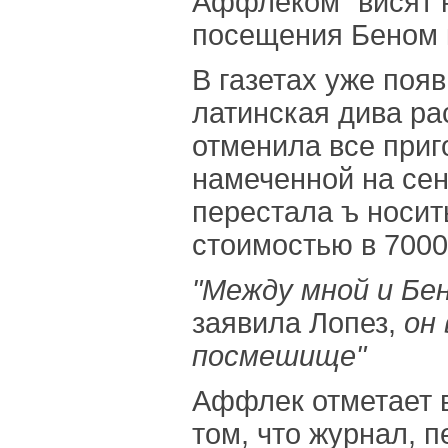
Аффлеком "висят н
посещения Беном к
В газетах уже поя
латинская дива ра
отменила все приг
намеченной на сен
перестала ъ носит
стоимостью в 7000
"Между мной и Бен
заявила Лопез,
он
посмешище"
Аффлек отметает в
том, что журнал, 