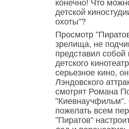
конечно! Что можн
детской киностуд
охоты"?
Просмотр "Пиратов
зрелища, не подчи
представил собой 
детского кинотеат
серьезное кино, он
Лэндовского аттра
смотрят Романа По
"Киевнаучфильм". 
пожелать всем пе
"Пиратов" настрои