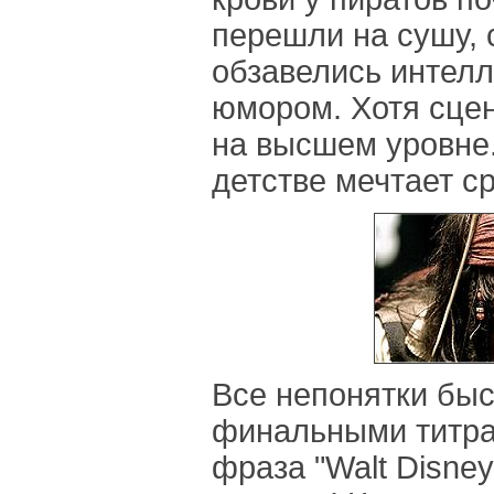
перешли на сушу,
обзавелись интел
юмором. Хотя сце
на высшем уровне
детстве мечтает с
Все непонятки быс
финальными титра
фраза "Walt Disney