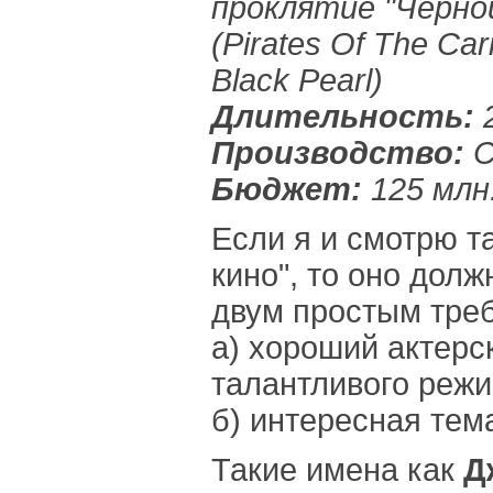
проклятие "Черн
(Pirates Of The Ca
Black Pearl)
Длительность:
2
Производство:
С
Бюджет:
125 млн.
Если я и смотрю т
кино", то оно долж
двум простым тре
а) хороший актерс
талантливого режи
б) интересная тем
Такие имена как
Д