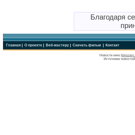
Благодаря с
прин
Главная
|
О проекте
|
Веб-мастеру
|
Скачать фильм
|
Контакт
Новости кино
Kinozavr
Источники новостей