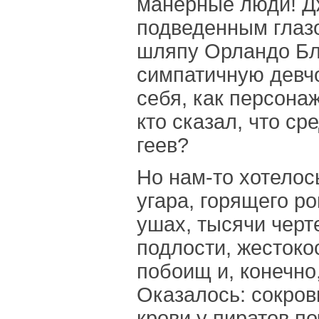
манерные люди! Д
подведенным глаз
шляпу Орландо Бл
симпатичную девчо
себя, как персона
кто сказал, что ср
геев?
Но нам-то хотелос
угара, горящего ро
ушах, тысячи черт
подлости, жестоко
побоищ и, конечно
Оказалось: сокров
крови у пиратов по