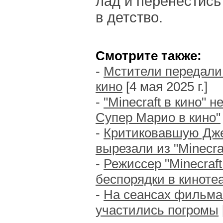
лад и перенестись
в детство.
Смотрите также:
-
Мстители передали
кино
[4 мая 2025 г.]
-
"Minecraft в кино" н
Супер Марио в кино"
-
Критиковавшую Дж
вырезали из "Minecraf
-
Режиссер "Minecraft
беспорядки в киноте
-
На сеансах фильма "
участились погромы